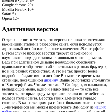
Internet Explorer 8+
Google chrome 20+
Mozilla Firefox 10+
Safari 5+
Opera 12+
Адаптивная верстка
Отдельно стоит отметить, что верстка становится возможно
важнейшим этапом в разработке сайта, если используется
адаптивный дизайн или большое количество JS-интерфейсов.
В этом случае процесс верстки требует серьезного и
вдумчивого подхода и занимает довольно много времени.
Ведь при адаптивном дизайне необходимо обеспечить
правильное отображение сайта не только в разных браузерах,
но и на разных устройствах. А это не так просто! Более
подробно об адаптивном дизайне Вы можете прочить на
странице, посвященной
дизайну
. Выше было также упомянуто
о JS-интерфейсах. Что же это такое? Слайдеры, всплывашки,
выпадающие меню, аудио и видео плееры — то есть все
элементы, которые предусматривают те или иные действия
пользователей сайта. Верстка таких элементов гораздо
сложнее. В качестве примера сайта с большим количеством
JS-интерфейсов мы можем презентовать Вам одну из
наших
работ
, где верстка стала практически самой дорогой статьей